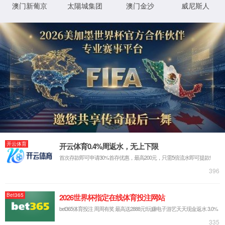
发、产业化多种病毒型疫苗及细菌型疫苗的能力。
承担的重大科研项目
公司牵头承担了一些国家及地方政府资助的疫苗研发项目，截至
2020 年 12 月 31 日，在公司所承担的重大科研项目中，有国家级资助
项目 1 项、泰州市级资助项目 1 项。