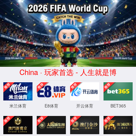
首页
/
研发与创新
/
研发平台
研发平台
四个核心平台技术
凭借多年的技术积累，公司已经建立了四个核心平台技术，分别
为鸡胚基质疫苗制备生产技术、细胞基质病毒培养与疫苗制备技术、多
糖纯化与蛋白偶联技术和规模化制剂生产技术，覆盖人用疫苗研发和产
业化的全流程。公司在疫苗开发过程中所应用的技术路线包括灭活疫
苗、减毒疫苗、组分疫苗和重组疫苗等 4 类主流技术路径，具备持续开