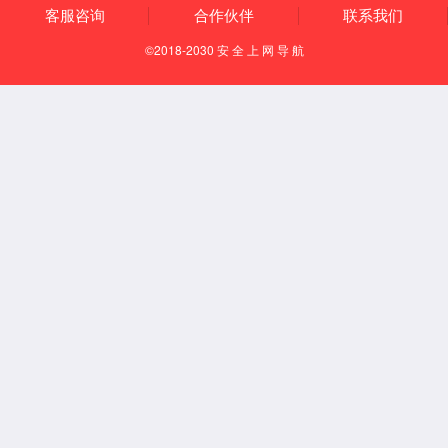
（2024）Immunogenicity and safety of concomitant
（2019）免疫衰老及老年流感疫苗的研究进展
（2018）老年高剂量四价流感病毒裂解疫苗的研究
（2017）四价流感病毒裂解疫苗的稳定性
（2017）Immunogenicity and safety of an
（2015）四价流感病毒裂解灭活疫苗的研制
专利
公司共拥有 23项专利授权。其中发明专利11 项、实用新型 12